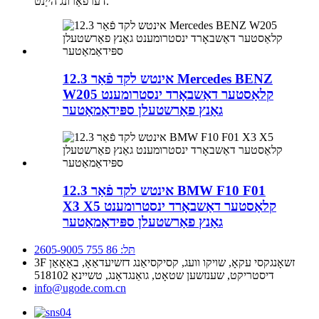
דערפאַרונג הייַנט.
12.3 אינטש לקד פֿאַר Mercedes BENZ
W205 קלאַסטער דאַשבאָרד ינסטרומענט
גאַנץ פאַרשטעלן ספּידאַמאַטער
12.3 אינטש לקד פֿאַר BMW F10 F01
X3 X5 קלאַסטער דאַשבאָרד ינסטרומענט
גאַנץ פאַרשטעלן ספּידאַמאַטער
תּל: 86 755 2605-9005
3F זשאָנגקסי עקאָ, שויקו וועג, קסיקסיאַנג דזשיעדאַאָ, באַאָאַן
דיסטריקט, שענזשען שטאָט, גואַנגדאָנג, טשיינאַ 518102
info@ugode.com.cn