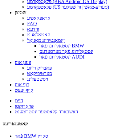
פּלאַטפאָרמע (BBA Android OS Display)
פּלאַטפאָרמע (U9 סעריע-מאַשין ווי שפּילער)
שטיצן
אראפקאפיע
FAQ
ווידעא
E קאַטאַלאָג
ייַנמאָנטירונג מאַנואַל
ינסטאַלירונג פֿאַר BMW
ינסטאַלירונג פֿאַר מערסעדעס
ינסטאַלירונג פֿאַר AUDI
וועגן אונז
פאַבריק רייַזע
סערטיפיקאַט
ויסשטעלונג
רוף אונז
קויף יעצט
היים
פּראָדוקטן
דאַשבאָרד קלאַסטער ינסטרומענט
קאַטעגאָריעס
פֿאַר BMW סקרין