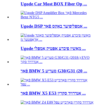
Ugode Car Most BOX Fiber Op ...
Ugode DSP אַמפּליפיער באָקס פֿאַר ...
Ugode מאַשין פיברע אַפּטיק אַמפּלי ...
פֿאַר BMW 5 סעריע G30/G31 (20 ...
פֿאַר BMW X5 E53 אַנדרויד סקרין ...