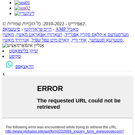
© קאַפּירייט - 2010-2022: כל הזכויות שמורות.
AMP מאָביל
-
הייס פּראָדוקטן
-
סיטעמאַפּ
מערסעדעס א קלאַס סקרין אַפּגרייד
,
רעאַרוויו אַפּאַראַט מאַשין
,
מאַשין
,
סטערעאָ ופנעמער
,
אַודי ווייַז
,
קאַרס מיט עפּל שפּיל
,
אַנדרויד מאַשין
שיקן בליצפּאָסט
סקיפּע
ווהאַצאַפּפּ
x