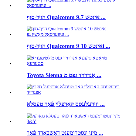
הויך-סוף Qualcomm 9.7 אינטש ...
הויך-סוף Qualcomm 9 אינטש 10i ...
Toyota Sienna אַנדרויד גפּס מ ...
ווירעלעסס קאַרפּלייַ פֿאַר טעסלאַ ...
מיני ינסטרומענט דאַשבאָרד פֿאַר ...