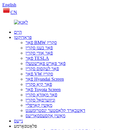
English
CN
היים
פּראָדוקטן
פֿאַר BMW סקרין
פֿאַר בענז סקרין
פֿאַר אַודי סקרין
פֿאַר TESLA
פֿאַר פּאָרש פאַרשטעלן
פֿאַר לעקסוס סקרין
פֿאַר VW סקרין
פֿאַר Hyundai Screen
פֿאַר קיאַ סקרין
פֿאַר Toyota Screen
פֿאַר מאַזדאַ סקרין
וניווערסאַל סקרין
מאַשין קאַרפּלייַ
דאַשבאָרד קלאַסטער ינסטרומענט
מאַשין אַקסעססאָריעס
נייַעס
פּלאַטפאָרמע