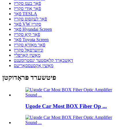
פֿאַר בענז סקרין
פֿאַר אַודי סקרין
פֿאַר TESLA
פֿאַר לעקסוס סקרין
פֿאַר VW סקרין
פֿאַר Hyundai Screen
פֿאַר קיאַ סקרין
פֿאַר Toyota Screen
פֿאַר מאַזדאַ סקרין
וניווערסאַל סקרין
מאַשין קאַרפּלייַ
דאַשבאָרד קלאַסטער ינסטרומענט
מאַשין אַקסעססאָריעס
פיטשערד פּראָדוקטן
Ugode Car Most BOX Fiber Op ...