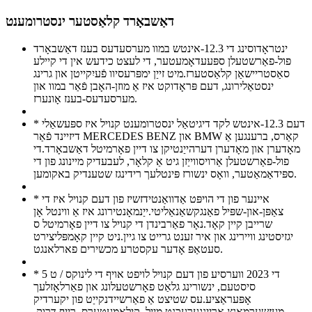
דאַשבאָרד קלאַסטער ינסטרומענט
ינטראָדוסינג די 12.3-אינטש במוו מערסעדעס בענז דאַשבאָרד
פול-פאַרשטעלן ספּעעדאָמעטער, די לעצט כידעש אין די קיילע
סאַסטריישאַן קלאַסטערז.מיט זייַן ימפּרעסיוו פֿעיִקייטן און גרינג
ינסטאַלירונג, דעם פּראָדוקט איז אַ מוזן-האָבן פֿאַר במוו און
מערסעדעס-בענז אָונערז.
* דעם 12.3-אינטש לקד דיגיטאַל ינסטרומענט קנויל איז ספּעשאַלי
דיזיינד פֿאַר MERCEDES BENZ און BMW קאַרס, ברענגען אַ
מאָדערן און מאָדערן דערהייַנטיקן צו דיין פאָרמיטל דאַשבאָרד.די
פול-פאַרשטעלן אַרויסווייַזן גיט אַ קלאָר, לעבעדיק מיינונג פון די
ספּידאַמאַטער, וואָס ינשורז פּינטלעך רידינגז שטענדיק באקומען.
* איינער פון די הויפּט אַדוואַנטידזשיז פון דעם קנויל איז די
צאַפּן-און-שפּיל פאַנגקשאַנאַליטי.ייַנמאָנטירונג איז אַ ווינטל אָן
שרייבן קיין קאָד.נאָר פאַרבינדן די קנויל צו דיין פאָרמיטל ס
יגזיסטינג וויירינג און איר זענט גרייט צו גיין.ניט קיין קאָמפּליצירט
סעטאַפּ אָדער עקסטרע מכשירים פארלאנגט.
* די 2023 ווערסיע פון ​​דעם קנויל לויפט אויף די לינוקס / ט 5
סיסטעם, ינשורינג גלאַט פאָרשטעלונג און פאַרלאָזלעך
אָפּעראַציע.עס שטיצט אַ פאַרשיידנקייַט פון יקערדיק
מעזשערמאַנץ אַרייַנגערעכנט מייל, קילאָמעטערס, רייַף דרוק,