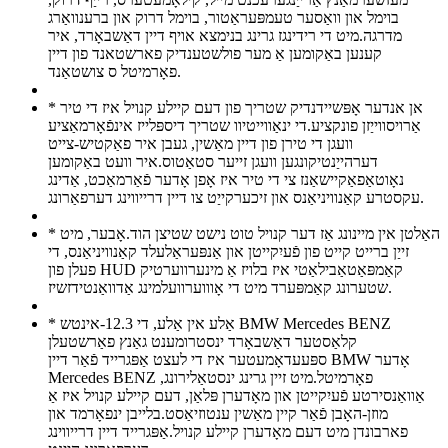
בוימל און וואַסער טעמפּעראַטור, בוימל דרוק און ברענוואַרג
מדרגה.מיט די רידינגז גרינג בנימצא אויף דיין דאַשבאָרד, איר
קענען באַקומען אַ מער פולשטענדיק פארשטאנד פון דיין
פאָרמיטל ס צושטאַנד.
* אן אנדער אָפּשיידנדיק שטריך פון דעם קיילע קנויל איז די טיר
אַרויסווייַזן פונקציע.די ינאַווייטיוו שטריך דיספּלייז אינפֿאָרמאַציע
וועגן די טירן פון דיין מאַשין, געבן איר פאַקטיש-צייט
דערהייַנטיקונגען וועגן זייער סטאַטוס.איר וועט באַקומען
נאָוטאַפאַקיישאַנז צי די טיר איז אָפן אָדער פֿאַרמאַכט, אַדינג
עקסטרע קאַנוויניאַנס און זיכערקייַט צו דיין דרייווינג דערפאַרונג.
* האַלטן אין מיינונג אַז דער קנויל טוט נישט שטיצן הוד.אָבער, מיט
זייַן ברייט קייט פון פֿעיִקייטן און אַנפּעראַלעלד קאַנוויניאַנס, די
פעלן פון HUD קאַמפּאַטאַבילאַטי איז בלויז אַ מינערווערטיק
שטערונג קאַמפּערד מיט די אָוווערוועלמינג אַדוואַנטידזשיז.
* אַלע אין אַלע, די 12.3-אינטש BMW Mercedes BENZ
קלאַסטער דאַשבאָרד ינסטרומענט גאַנץ פאַרשטעלן
ספּעעדאָמעטער איז די לעצט אַפּגרייד פֿאַר דיין BMW אָדער
Mercedes BENZ פאָרמיטל.מיט זיין גרינג ינסטאַלירונג,
אַוואַנסירטע פֿעיִקייטן און מאָדערן פּלאַן, דעם קיילע קנויל איז אַ
מוזן-האָבן פֿאַר קיין מאַשין ענטוזיאַסט.בלייבן ינפאָרמד און
פארבונדן מיט דעם מאָדערן קיילע קנויל.אַפּגרייד דיין דרייווינג