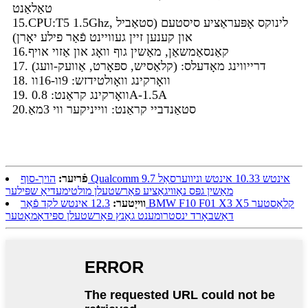
טאַלאַנט
15.CPU:T5 1.5Ghz, לינוקס אָפּעראַציע סיסטעם (סטאַביל
און קענען זיין געוויינט פֿאַר פילע יאָרן)
16.קאַנסאַמשאַן, מאַשין גוף וואָג און אַזוי אויף
17. דרייווינג מאָדעלס: (קלאַסיש, ספּאָרט, אַוועק-וועג)
18. וואָרקינג וואָולטידזש: 9וו-16וו
19. וואָרקינג קראַנט: 0.8A-1.5A
20.סטאַנדביי קראַנט: ווייניקער ווי 3מאַ
פֿריִער:
הויך-סוף Qualcomm 9.7 אינטש 10.33 אינטש וניווערסאַל
מאַשין גפּס נאַוויגאַציע פאַרשטעלן מולטימעדיאַ שפּילער
ווייַטער:
12.3 אינטש לקד פֿאַר BMW F10 F01 X3 X5 קלאַסטער
דאַשבאָרד ינסטרומענט גאַנץ פאַרשטעלן ספּידאַמאַטער