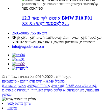
12.3 אינטש לקד פֿאַר BMW F10 F01
X3 X5 קלאַסטער דאַש ...
תּל: 86 755 2605-9005
3F זשאָנגקסי עקאָ, שויקו וועג, קסיקסיאַנג דזשיעדאַאָ, באַאָאַן
דיסטריקט, שענזשען שטאָט, גואַנגדאָנג, טשיינאַ 518102
info@ugode.com.cn
© קאַפּירייט - 2010-2022: כל הזכויות שמורות.
AMP מאָביל
-
הייס פּראָדוקטן
-
סיטעמאַפּ
קאַרס מיט עפּל שפּיל
,
אַודי ווייַז
,
אַנדרויד מאַשין
,
מאַשין סטערעאָ
ופנעמער
,
מערסעדעס א קלאַס סקרין אַפּגרייד
,
רעאַרוויו אַפּאַראַט
,
מאַשין
שיקן בליצפּאָסט
סקיפּע