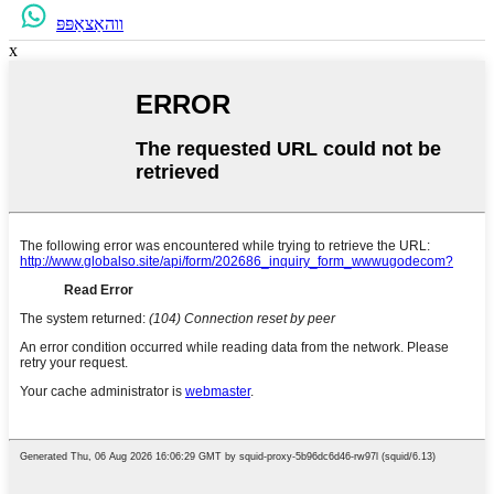
ווהאַצאַפּפּ
x