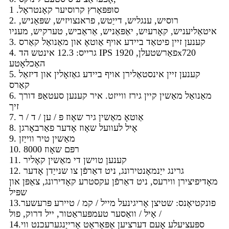
1 .סופּפּאָרץ קרוסיער קאָנטראָל
2. רוסיש, ענגליש, דייַטש, פראנצויזיש, שפּאַניש,
איטאַליעניש, קאָרעיִש, יאַפּאַניש, אַראַביש, טערקיש, מעניו
3. קענען זיין פיטאַד ביידע אויף אַוטאָ און מאַנואַל קאַרס
4. גרייס: 12.3 אינטש הד IPS פאַרשטעלן, 1920x720
האַכלאָטע
5. קענען זיין אינסטאַלירן אויף ביידע גאַזאָלין און דיזאַל
קאַרס
6. מאַנואַל מאַשין קיין גירז ווייזט. איר קענען סעטאַפּ דורך
זיך
7. אַוטאָ מאַשין גיר שאָוז פּ / ען / ד / ר
8. אָיל לעוועל שאָוז אָדער פאַרבאָרגן
9. מאַשין טיר ווייַזן
10. רפּם שאָוז 8000
11. קענען טוישן די מאַשין קאָליר
12. גרינג ייַנמאָנטירונג, ניט דאַרפֿן צו שנייַדן אָדער
מאָדיפיצירן ווירעס, ניט דאַרפֿן עקסטרע קאָדירונג, צאַפּן און
שפּיל
13.פונקטיאָנס: שטיצן אָריגינעל מייל / קמ / טיירע פּרעשער
/ אָיל / וואַסער טעמפּעראַטור, ייל דרוק, פול
14.ספּעציעלע אָעם דערציען אַפּאַראַט אַרייַנגערעכנט ווי