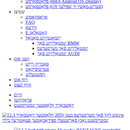
פּלאַטפאָרמע (BBA Android OS Display)
פּלאַטפאָרמע (U9 סעריע-מאַשין ווי שפּילער)
שטיצן
אראפקאפיע
FAQ
ווידעא
E קאַטאַלאָג
ייַנמאָנטירונג מאַנואַל
ינסטאַלירונג פֿאַר BMW
ינסטאַלירונג פֿאַר מערסעדעס
ינסטאַלירונג פֿאַר AUDI
וועגן אונז
פאַבריק רייַזע
סערטיפיקאַט
ויסשטעלונג
רוף אונז
קויף יעצט
היים
פּראָדוקטן
דאַשבאָרד קלאַסטער ינסטרומענט