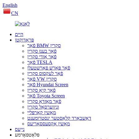
English
CN
היים
פּראָדוקטן
פֿאַר BMW סקרין
פֿאַר בענז סקרין
פֿאַר אַודי סקרין
פֿאַר TESLA
פֿאַר פּאָרש פאַרשטעלן
פֿאַר לעקסוס סקרין
פֿאַר VW סקרין
פֿאַר Hyundai Screen
פֿאַר קיאַ סקרין
פֿאַר Toyota Screen
פֿאַר מאַזדאַ סקרין
וניווערסאַל סקרין
מאַשין קאַרפּלייַ
דאַשבאָרד קלאַסטער ינסטרומענט
מאַשין אַקסעססאָריעס
נייַעס
פּלאַטפאָרמע