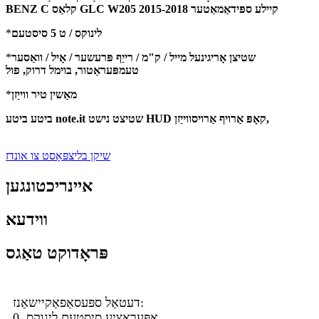
BENZ C קלאַס GLC W205 2015-2018 קיילע ספּידאַמאַטער
לינוקס / ט 5 סיסטעם
*
שטיצן אָריגינעל מייל / ק"מ / רייַף פּרעשער / אָיל / וואַסער
*
טעמפּעראַטור, בוימל דרוק, פול
מאַשין טיר ווייַזן
*
ביטע ביטע note.it שטיצט נישט HUD קאָפּ אַרויף אַרויסווייַזן,
שיקן בליצפּאָסט צו אונדז
איינריכטונגען
ווידעא
פּראָדוקט טאַגס
דעטאַל ספּעסאַפאַקיישאַנז:
0. אָפּעראַציע סיסטעם לינוקס,