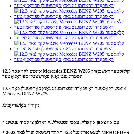
12.3 אינטש לקד פֿאַר Mercedes BENZ W205 קלאַסטער דאַשבאָרד
ינסטרומענט גאַנץ פאַרשטעלן ספּידאַמאַטער
12.3 אינטש קלאַסטער דאַשבאָרד ינסטרומענט גאַנץ פאַרשטעלן פֿאַר
Mercedes BENZ W205
קורץ באַשרייַבונג:
* עס איז צאַפּן און פּלייַ. עאַסי ינסטאַלל.ניי דאַרפֿן צו קאָוד עניטינג
* 2023 לעצט אָריגינעל 12.3 ″ לקד דיגיטאַל קנויל פֿאַר MERCEDES