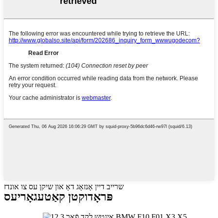
שרייב דיין אָנזאָג דאָ און שיקן עס צו אונדז
פּראָדוקטן קאַטעגאָריעס