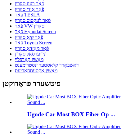
פֿאַר בענז סקרין
פֿאַר אַודי סקרין
פֿאַר TESLA
פֿאַר לעקסוס סקרין
פֿאַר VW סקרין
פֿאַר Hyundai Screen
פֿאַר קיאַ סקרין
פֿאַר Toyota Screen
פֿאַר מאַזדאַ סקרין
וניווערסאַל סקרין
מאַשין קאַרפּלייַ
דאַשבאָרד קלאַסטער ינסטרומענט
מאַשין אַקסעססאָריעס
פיטשערד פּראָדוקטן
Ugode Car Most BOX Fiber Op ...