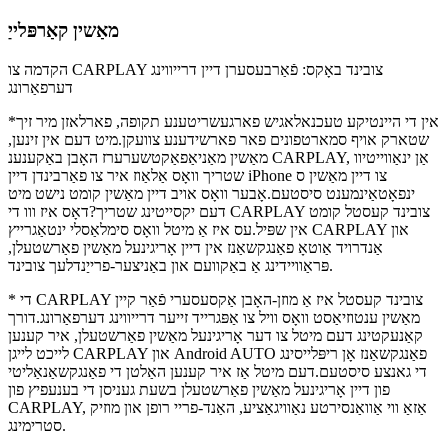
מאַשין קאַרפּלייַ
הקדמה צו CARPLAY צובינד באָקס: פֿאַרבעסערן דיין דרייווינג
דערפאַרונג
*אין די היינטיקע טעכנאלאגיש פארגעשריטענע תקופה, פארלאזן מיר זיך
שטארק אויף סמארטפונים פאר פארשידענע צוועקן.מיט דעם אין זינען,
מאַשין מאַניאַפאַקטשערערז האָבן באַקענענ CARPLAY, אַן ינאַווייטיוו
שטריך וואָס אַלאַוז איר צו פאַרבינדן דיין iPhone צו דיין מאַשין ס
ינפאָטאַינמענט סיסטעם.אָבער וואָס אויב דיין מאַשין קומט נישט מיט
דעם יקסייטינג שטריך?דאָס איז ווו די CARPLAY צובינד קעסטל קומט
אין שפּיל.עס איז אַ מיטל וואָס סימלאַסלי ינטאַגרייץ CARPLAY און
אַנדרויד אַוטאָ פאַנגקשאַנז אין דיין אָריגינעל מאַשין פאַרשטעלן,
פּראַוויידינג אַ באַקוועם און באַניצער-פרייַנדלעך צובינד.
* די CARPLAY צובינד קעסטל איז אַ מוזן-האָבן אַקסעסערי פֿאַר קיין
מאַשין ענטוזיאַסט וואָס וויל צו אַפּגרייד זייער דרייווינג דערפאַרונג.דורך
קאַנעקטינג דעם מיטל צו דער אָריגינעל מאַשין פאַרשטעלן, איר קענען
לייכט לייגן CARPLAY און Android AUTO פאַנגקשאַנז אָן ריפּלייסינג
די גאנצע סיסטעם.דעם מיטל אַז איר קענען האַלטן די פאַנגקשאַנאַליטי
פון דיין אָריגינעל מאַשין פאַרשטעלן בשעת געניסן די בענעפיץ פון
CARPLAY, אַזאַ ווי אַוואַנסירטע נאַוויגאַציע, האַנד-פריי רופן און מוזיק
סטרימינג.