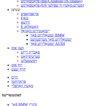
פּלאַטפאָרמע (BBA Android OS Display)
פּלאַטפאָרמע (U9 סעריע-מאַשין ווי שפּילער)
שטיצן
אראפקאפיע
FAQ
ווידעא
E קאַטאַלאָג
ייַנמאָנטירונג מאַנואַל
ינסטאַלירונג פֿאַר BMW
ינסטאַלירונג פֿאַר מערסעדעס
ינסטאַלירונג פֿאַר AUDI
וועגן אונז
פאַבריק רייַזע
סערטיפיקאַט
ויסשטעלונג
רוף אונז
קויף יעצט
היים
פּראָדוקטן
מאַשין קאַרפּלייַ
קאַטעגאָריעס
פֿאַר BMW סקרין