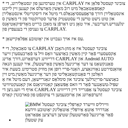
* אין טערמינען פון ינסטאַלירונג, די CARPLAY צובינד קעסטל פּלאַן איז
קאַמפּאַטאַבאַל מיט רובֿ מאַשין מאָדעלס און קענען זיין לייכט
אינסטאַלירן דורך פּראָפעססיאָנאַלס.די מיטל איז דיסקריטלי אינסטאַלירן
און טוט נישט טוישן די עסטעטיק אָדער סטרוקטור פון די מאַשין ס
ינלענדיש.דעריבער, איר טאָן ניט דאַרפֿן צו מאַכן ברייט מאָדיפיקאַטיאָנס
צו געניסן די בענעפיץ פון CARPLAY.
* עס איז אויך געבויט אין יאָוטובע אַפּלאַקיישאַן.
* צו סאַכאַקל, די CARPLAY צובינד קעסטל איז אַ מוזן-האָבן
אַקסעסערי פֿאַר קיין מאַשין באַזיצער וואָס וויל צו פֿאַרבעסערן זייער
דרייווינג דערפאַרונג.דורך אַדינג CARPLAY און Android AUTO
פאַנגקשאַנז צו דער אָריגינעל מאַשין פאַרשטעלן, איר קענען הנאה
אַוואַנסירטע נאַוויגאַציע, האַנד-פריי רופן און מוזיק סטרימינג בשעת איר
האַלטן די פאַנגקשאַנאַליטי פון דער אָריגינעל מאַשין.מיט זיין
באַניצער-פרייַנדלעך צובינד און סימלאַס ינאַגריישאַן, דעם מיטל איז אַ
שפּיל-טשאַנגער פֿאַר די וואס אָפּשאַצן קאַנוויניאַנס און קאַנעקטיוויטי
אויף די וועג.ניצן די CARPLAY צובינד קעסטל צו אַפּגרייד דיין דרייווינג
דערפאַרונג און אַרומנעמען די צוקונפֿט פון פארבונדן קאַרס!