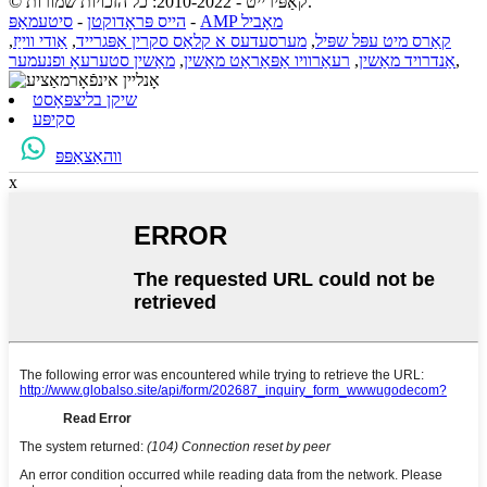
© קאַפּירייט - 2010-2022: כל הזכויות שמורות.
AMP מאָביל
-
הייס פּראָדוקטן
-
סיטעמאַפּ
קאַרס מיט עפּל שפּיל
,
מערסעדעס א קלאַס סקרין אַפּגרייד
,
אַודי ווייַז
,
,
אַנדרויד מאַשין
,
רעאַרוויו אַפּאַראַט מאַשין
,
מאַשין סטערעאָ ופנעמער
שיקן בליצפּאָסט
סקיפּע
ווהאַצאַפּפּ
x