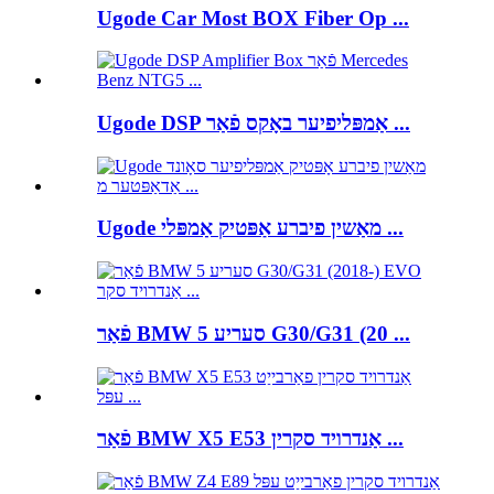
Ugode Car Most BOX Fiber Op ...
Ugode DSP אַמפּליפיער באָקס פֿאַר ...
Ugode מאַשין פיברע אַפּטיק אַמפּלי ...
פֿאַר BMW 5 סעריע G30/G31 (20 ...
פֿאַר BMW X5 E53 אַנדרויד סקרין ...