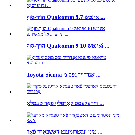
הויך-סוף Qualcomm 9.7 אינטש ...
הויך-סוף Qualcomm 9 אינטש 10i ...
Toyota Sienna אַנדרויד גפּס מ ...
ווירעלעסס קאַרפּלייַ פֿאַר טעסלאַ ...
מיני ינסטרומענט דאַשבאָרד פֿאַר ...