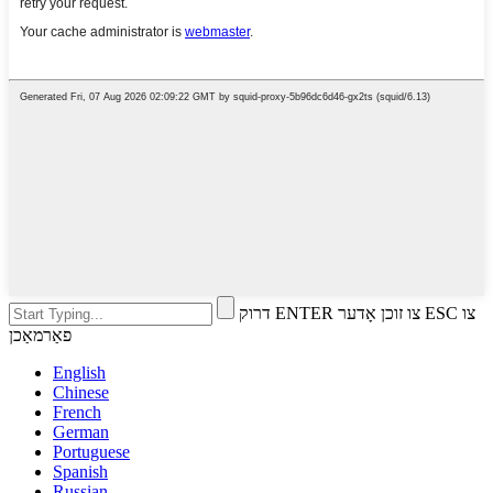
דרוק ENTER צו זוכן אָדער ESC צו
פאַרמאַכן
English
Chinese
French
German
Portuguese
Spanish
Russian