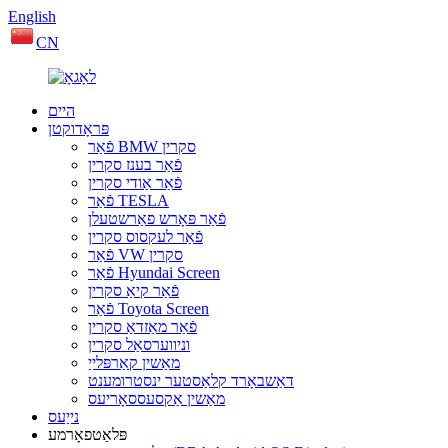
English
CN
היים
פּראָדוקטן
פֿאַר BMW סקרין
פֿאַר בענז סקרין
פֿאַר אַודי סקרין
פֿאַר TESLA
פֿאַר פּאָרש פאַרשטעלן
פֿאַר לעקסוס סקרין
פֿאַר VW סקרין
פֿאַר Hyundai Screen
פֿאַר קיאַ סקרין
פֿאַר Toyota Screen
פֿאַר מאַזדאַ סקרין
וניווערסאַל סקרין
מאַשין קאַרפּלייַ
דאַשבאָרד קלאַסטער ינסטרומענט
מאַשין אַקסעססאָריעס
נייַעס
פּלאַטפאָרמע