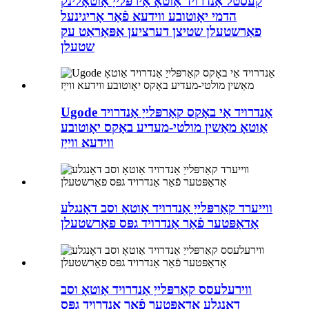
קעסטל אַנדרויד אַוטאָ אַירפּלייַ אַוטאָלינק
הדמי יאָוטובע ווידעא פֿאַר אָריגינעל
פאַרשטעלן שטיצן דערציען אַפּאַראַט עק
שטעלן
Ugode אַנדרויד אַי באָקס קאַרפּלייַ אַנדרויד
אַוטאָ מאַשין מולטי-מעדיע באָקס יאָוטובע
ווידעא ווייַז
ווייערד קאַרפּלייַ אַנדרויד אַוטאָ וסב דאָנגלע
אַדאַפּטער פֿאַר אַנדרויד גפּס פאַרשטעלן
ווירעלעסס קאַרפּלייַ אַנדרויד אַוטאָ וסב
דאָנגלע אַדאַפּטער פֿאַר אַנדרויד גפּס