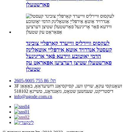
פאַרשטעלן
לעקסוס וויירליס ווייערד קאַרפּלייַ צובינד
קעסטל אַנדרויד אַוטאָ אַירפּלייַ אַוטאָלינק
הדמי יאָוטובע ווידעא פֿאַר אָריגינעל
פאַרשטעלן שטיצן דערציען אַפּאַראַט עק
שטעלן
תּל: 86 755 2605-9005
3F זשאָנגקסי עקאָ, שויקו וועג, קסיקסיאַנג דזשיעדאַאָ, באַאָאַן
דיסטריקט, שענזשען שטאָט, גואַנגדאָנג, טשיינאַ 518102
info@ugode.com.cn