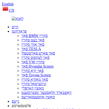
English
CN
היים
פּראָדוקטן
פֿאַר BMW סקרין
פֿאַר בענז סקרין
פֿאַר אַודי סקרין
פֿאַר TESLA
פֿאַר פּאָרש פאַרשטעלן
פֿאַר לעקסוס סקרין
פֿאַר VW סקרין
פֿאַר Hyundai Screen
פֿאַר קיאַ סקרין
פֿאַר Toyota Screen
פֿאַר מאַזדאַ סקרין
וניווערסאַל סקרין
מאַשין קאַרפּלייַ
דאַשבאָרד קלאַסטער ינסטרומענט
מאַשין אַקסעססאָריעס
נייַעס
פּלאַטפאָרמע