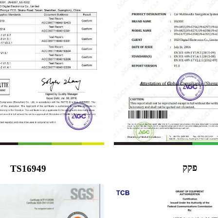
פקק
TS16949