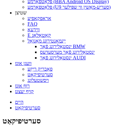
פּלאַטפאָרמע (BBA Android OS Display)
פּלאַטפאָרמע (U9 סעריע-מאַשין ווי שפּילער)
שטיצן
אראפקאפיע
FAQ
ווידעא
E קאַטאַלאָג
ייַנמאָנטירונג מאַנואַל
ינסטאַלירונג פֿאַר BMW
ינסטאַלירונג פֿאַר מערסעדעס
ינסטאַלירונג פֿאַר AUDI
וועגן אונז
פאַבריק רייַזע
סערטיפיקאַט
ויסשטעלונג
רוף אונז
קויף יעצט
היים
סערטיפיקאַט
סערטיפיקאַט