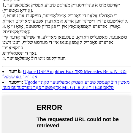
1, יקוויפּט מיט אַ פונדרויסנדיק מערסט פיברע אַפּטיק אַמפּלאַפייער
(אַודיאָ גאַטעווייַ).
2, די מאָדולע אַלאַוז די פאַבריק אַמפּלאַפייער, ספּיקערז און געזונט
קוואַליטעט צו זיין ריטיינד ווען אַדינג אַ מאָדערן אַפטערמאַרקיט ראַדיאָ.
3, נאָטיץ: אנדערע קאַמפּאָונאַנץ אין די פאַבריק סיסטעם, אַזאַ ווי אַ
קאָמפּאַקטדיסק
טשאַנגער, סאַטעליט ראַדיאָ, טעלעפאָן מאָדולע, ווי שפּילער אָדער קיין
אנדערע פאַבריק קאָמפּאָנענט אין די מערסט שלייף, וועט נישט
פונקציאָנירן
נאָך די ינסטאַלירונג.
4, וועהיקלעס מיט רובֿ אַמפּלאַפייער.
Ugode DSP Amplifier Box פֿאַר Mercedes Benz NTG5
פֿריִער:
אַנדרויד פאַרשטעלן
Ugode מאַשין רובֿ קעסטל פיברע אַפּטיק אַמפּליפיער סאָונד
ווייַטער:
אַדאַפּטער פֿאַר מערסעדעס בענז ML GL R קלאַס וו164 וו251