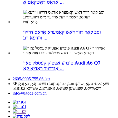
אַדאַס דאַשקאַם אַ ...
וסב קאַר דוור דאַש קאַמעראַ אַדאַס דרייוו
ווידעא רע ...
פיברע אַפּטיק קעסטל פֿאַר Audi A6 Q7
אַנדרויד ראַדיאָ קאַ ...
תּל: 86 755 2605-9005
3F זשאָנגקסי עקאָ, שויקו וועג, קסיקסיאַנג דזשיעדאַאָ, באַאָאַן
דיסטריקט, שענזשען שטאָט, גואַנגדאָנג, טשיינאַ 518102
info@ugode.com.cn