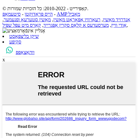
© קאַפּירייט - 2010-2022: כל הזכויות שמורות.
AMP מאָביל
-
הייס פּראָדוקטן
-
סיטעמאַפּ
אַנדרויד מאַשין
,
רעאַרוויו אַפּאַראַט מאַשין
,
מאַשין סטערעאָ ופנעמער
,
,
אַודי ווייַז
,
מערסעדעס א קלאַס סקרין אַפּגרייד
,
קאַרס מיט עפּל שפּיל
שיקן בליצפּאָסט
סקיפּע
ווהאַצאַפּפּ
x