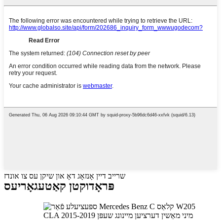
שרייב דיין אָנזאָג דאָ און שיקן עס צו אונדז
פּראָדוקטן קאַטעגאָריעס