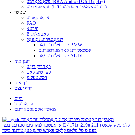
פּלאַטפאָרמע (BBA Android OS Display)
פּלאַטפאָרמע (U9 סעריע-מאַשין ווי שפּילער)
שטיצן
אראפקאפיע
FAQ
ווידעא
E קאַטאַלאָג
ייַנמאָנטירונג מאַנואַל
ינסטאַלירונג פֿאַר BMW
ינסטאַלירונג פֿאַר מערסעדעס
ינסטאַלירונג פֿאַר AUDI
וועגן אונז
פאַבריק רייַזע
סערטיפיקאַט
ויסשטעלונג
רוף אונז
קויף יעצט
היים
פּראָדוקטן
מאַשין אַקסעססאָריעס