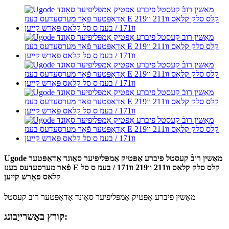
Ugode מאַשין רובֿ קעסטל פיברע אַפּטיק אַמפּליפיער סאָונד אַדאַפּטער
פֿאַר מערסעדעס בענז E קלס סלק קלאַס וו211 וו219 וו171 / בענז ס סל
קלאס פּאָרש קייען
מאַשין פיברע אָפּטיק אַמפּליפיער סאָונד אַדאַפּטער רובֿ קעסטל
קורץ באַשרייַבונג: