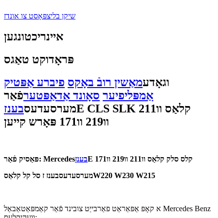
שיקן בליצפּאָסט צו אונדז
איינריכטונגען
פּראָדוקט טאַגס
וגאָדע
מאַשין רובֿ באָקס
פיברע אַפּטיק
אַמפּליפיער
סאָונד אַדאַפּטער
פֿאַר
E CLS SLK קלאַס וו211
מערסעדעס
בענז
וו219 וו171 פּאָרש קייען
E קלס סלק קלאַס וו211 וו219 וו171
בענז
פּאַסיק פֿאַר: Mercedes
W220 W230 W215
מערסעדעס
בענז ז סל קל קלאַס
א קאָפּ אַפּאַראַט פאַרבייַט צובינד פֿאַר קאַמפּאַטאַבאַל Mercedes Benz
וועהיקלעס: