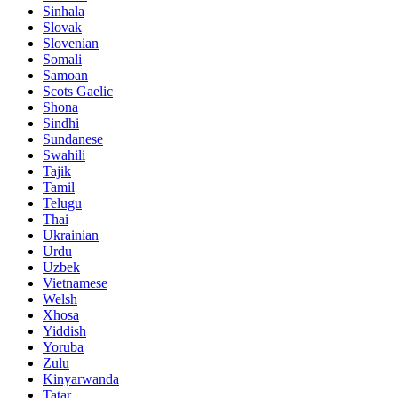
Sinhala
Slovak
Slovenian
Somali
Samoan
Scots Gaelic
Shona
Sindhi
Sundanese
Swahili
Tajik
Tamil
Telugu
Thai
Ukrainian
Urdu
Uzbek
Vietnamese
Welsh
Xhosa
Yiddish
Yoruba
Zulu
Kinyarwanda
Tatar