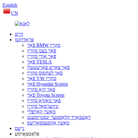
English
CN
היים
פּראָדוקטן
פֿאַר BMW סקרין
פֿאַר בענז סקרין
פֿאַר אַודי סקרין
פֿאַר TESLA
פֿאַר פּאָרש פאַרשטעלן
פֿאַר לעקסוס סקרין
פֿאַר VW סקרין
פֿאַר Hyundai Screen
פֿאַר קיאַ סקרין
פֿאַר Toyota Screen
פֿאַר מאַזדאַ סקרין
וניווערסאַל סקרין
מאַשין קאַרפּלייַ
דאַשבאָרד קלאַסטער ינסטרומענט
מאַשין אַקסעססאָריעס
נייַעס
פּלאַטפאָרמע